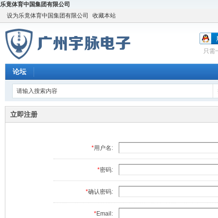
乐竟体育中国集团有限公司
设为乐竟体育中国集团有限公司
收藏本站
只需
论坛
立即注册
*
用户名:
*
密码:
*
确认密码:
*
Email: