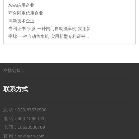
AAA信用企业
守合同重信用企业
高新技术企业
专利证书 宇脉-一种闸门自助洗车机-实用新...
宇脉-一种自动售水机-实用新型专利证书...
友情链接： |
联系方式
总 机：
020-87572500
电 话：
400-1898-020
电 话：
18520500709
官 网：solditech.com