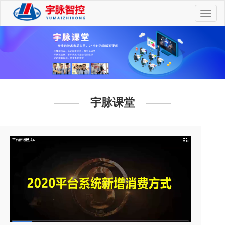
切
换
导
航
宇脉课堂