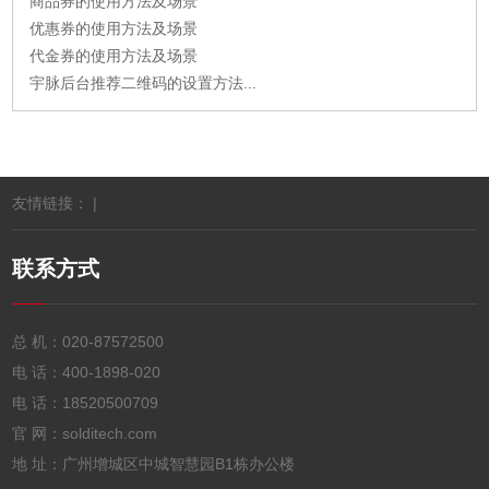
商品券的使用方法及场景
优惠券的使用方法及场景
代金券的使用方法及场景
宇脉后台推荐二维码的设置方法...
友情链接： |
联系方式
总 机：
020-87572500
电 话：
400-1898-020
电 话：
18520500709
官 网：solditech.com
地 址：广州增城区中城智慧园B1栋办公楼