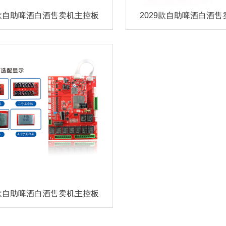
1款自助啤酒白酒售卖机主控板
2029款自助啤酒白酒
2款自助啤酒白酒售卖机主控板