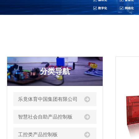
分类导航
乐竟体育中国集团有限公司
智慧社会自助产品控制板
工控类产品控制板