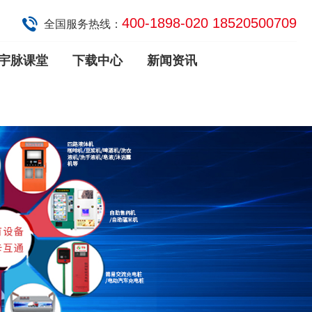
400-1898-020 18520500709
全国服务热线：
宇脉课堂
下载中心
新闻资讯