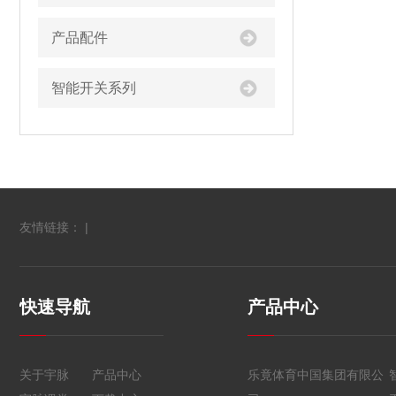
产品配件
智能开关系列
友情链接： |
快速导航
产品中心
关于宇脉
产品中心
乐竟体育中国集团有限公