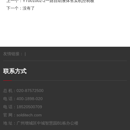
上一个：
YT001002-2一路自助液体售卖机控制板
下一个：没有了
友情链接： |
联系方式
总 机：
020-87572500
电 话：
400-1898-020
电 话：
18520500709
官 网：solditech.com
地 址：广州增城区中城智慧园B1栋办公楼